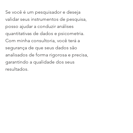
Se você é um pesquisador e deseja 
validar seus instrumentos de pesquisa, 
posso ajudar a conduzir análises 
quantitativas de dados e psicometria. 
Com minha consultoria, você terá a 
segurança de que seus dados são 
analisados de forma rigorosa e precisa, 
garantindo a qualidade dos seus 
resultados.
💬 Entre em contato e descubra como 
posso ajudar a solucionar seus 
problemas de análise quantitativa de 
dados e psicometria. Juntos, podemos 
alcançar resultados extraordinários e 
transformar suas pesquisas! 🚀
spss
analise de dados
psicometria
estatistica
mestrado
doutorado
factor
r
jasp
psicologia