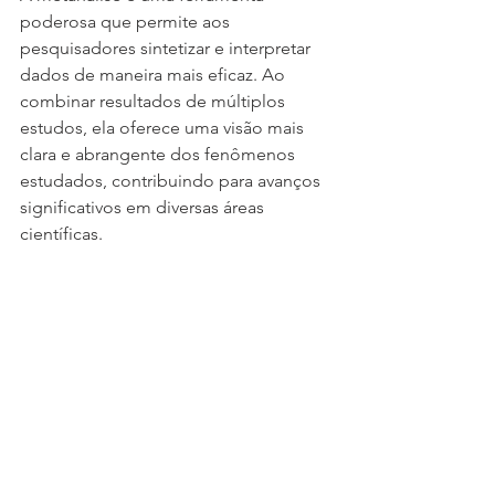
poderosa que permite aos 
pesquisadores sintetizar e interpretar 
dados de maneira mais eficaz. Ao 
combinar resultados de múltiplos 
estudos, ela oferece uma visão mais 
clara e abrangente dos fenômenos 
estudados, contribuindo para avanços 
significativos em diversas áreas 
científicas.
Se você deseja aprofundar seu 
conhecimento em metanálise ou 
precisa de suporte na aplicação dessa 
técnica em suas pesquisas, eu sou 
consultor em análise quantitativa de 
dados e psicometria e posso ajudar a 
solucionar seus problemas 
relacionados à análise quantitativa de 