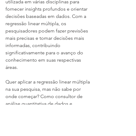
utilizada em várias disciplinas para 
fornecer insights profundos e orientar 
decisões baseadas em dados. Com a 
regressão linear múltipla, os 
pesquisadores podem fazer previsões 
mais precisas e tomar decisões mais 
informadas, contribuindo 
significativamente para o avanço do 
conhecimento em suas respectivas 
áreas.
Quer aplicar a regressão linear múltipla 
na sua pesquisa, mas não sabe por 
onde começar? Como consultor de 
análise quantitativa de dados e 
psicometria, posso ajudar a explorar 
essa e outras técnicas estatísticas para 
obter resultados robustos e confiáveis. 
Vamos trabalhar juntos para solucionar 